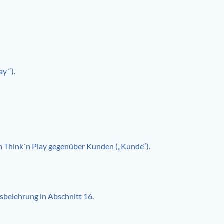
y “).
on Think´n Play gegenüber Kunden („Kunde“).
sbelehrung in Abschnitt 16.