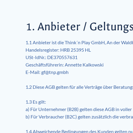
1. Anbieter / Geltung
1.1 Anbieter ist die Think´n Play GmbH, An der Wald
Handelsregister: HRB 25395 HL
USt-IdNr.: DE370557631
Geschäftsführerin: Annette Kalkowski
E-Mail: gf@tnp.gmbh
1.2 Diese AGB gelten für alle Verträge über Beratun
1.3 Es gilt:
a) Für Unternehmer (B2B) gelten diese AGB in voller 
b) Für Verbraucher (B2C) gelten zusätzlich die verb
1.4 Abweichende Bedingungen des Kunden gelten nur,