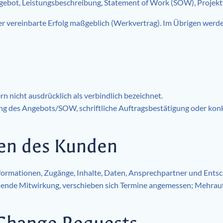
gebot, Leistungsbeschreibung, Statement of Work (SOW), Projektv
der vereinbarte Erfolg maßgeblich (Werkvertrag). Im Übrigen werd
rn nicht ausdrücklich als verbindlich bezeichnet.
g des Angebots/SOW, schriftliche Auftragsbestätigung oder konk
ten des Kunden
 Informationen, Zugänge, Inhalte, Daten, Ansprechpartner und Ents
ehlende Mitwirkung, verschieben sich Termine angemessen; Mehra